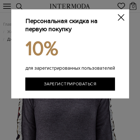
0
Персональная скидка на
Главная
Женщинам
Женская одежда
/
/
первую покупку
Женский трикотаж
/
Джемпер из тонкой шерсти с шелковыми лампасами
/
10%
для зарегистрированных пользователей
ЗАРЕГИСТРИРОВАТЬСЯ