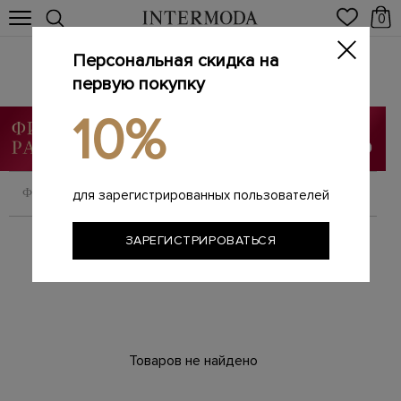
0
Персональная скидка на
Брендовые женские юбки
Главная
первую покупку
Женщинам
Одежда
Юбки
/
/
/
10%
ФИЛЬТРОВАТЬ
СОРТИРОВАТЬ
для зарегистрированных пользователей
ЗАРЕГИСТРИРОВАТЬСЯ
Товаров не найдено