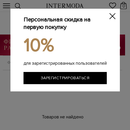
0
Персональная скидка на
Брендовые женские юбки
Главная
первую покупку
Женщинам
Одежда
Юбки
/
/
/
10%
ФИЛЬТРОВАТЬ
СОРТИРОВАТЬ
для зарегистрированных пользователей
ЗАРЕГИСТРИРОВАТЬСЯ
Товаров не найдено