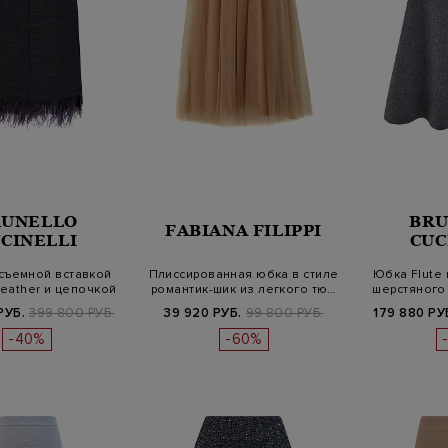
RUNELLO
BRU
FABIANA FILIPPI
CINELLI
CUC
съемной вставкой
Плиссированная юбка в стиле
Юбка Flute 
Feather и цепочкой
романтик-шик из легкого тю…
шерстяного
М…
РУБ.
399 800 РУБ.
39 920 РУБ.
99 800 РУБ.
179 880 РУ
-40%
-60%