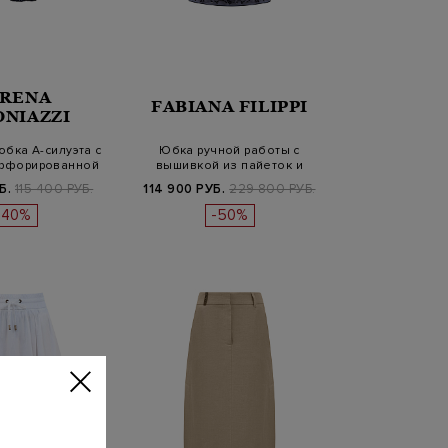
RENA
FABIANA FILIPPI
ONIAZZI
бка А-силуэта с
Юбка ручной работы с
ерфорированной
вышивкой из пайеток и
отд…
высоким раз…
Б.
115 400 РУБ.
114 900 РУБ.
229 800 РУБ.
-40%
-50%