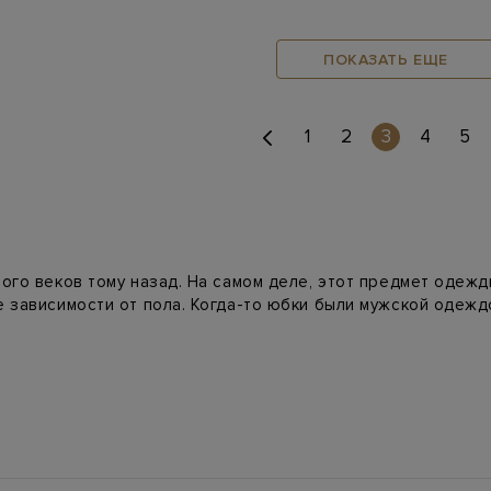
ПОКАЗАТЬ ЕЩЕ
(current)
1
2
3
4
5
ого веков тому назад. На самом деле, этот предмет одежд
е зависимости от пола. Когда-то юбки были мужской одежд
 разделение гардероба на мужской и женский, и вот тут 
! Длинные, с рюшами, многослойные и многоярусные, с кар
арианты.
трогие, как раньше, да и сама одежда не отличается гро
ый можно надевать почти по любому поводу и комбинирова
енственность и обожаете юбки, то интернет-магазин Inter
 дизайнеров практически любой расцветки, длины и фасона