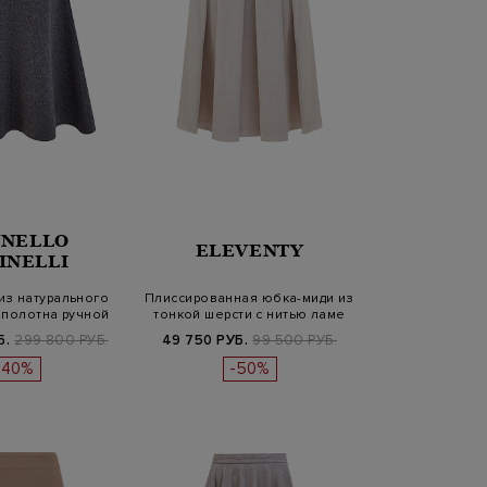
NELLO
ELEVENTY
INELLI
из натурального
Плиссированная юбка-миди из
 полотна ручной
тонкой шерсти с нитью ламе
о…
Б.
299 800 РУБ.
49 750 РУБ.
99 500 РУБ.
-40%
-50%