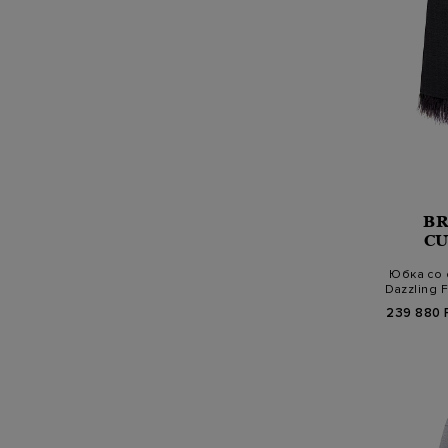
B
CU
Юбка со 
Dazzling 
239 880 