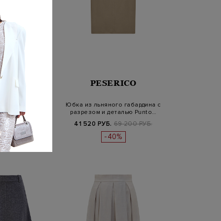
SERICO
PESERICO
юбка-миди из
Юбка из льняного габардина с
ого хлопка с
разрезом и деталью Punto…
ками Punt…
Б.
63 700 РУБ.
41 520 РУБ.
69 200 РУБ.
-40%
-40%