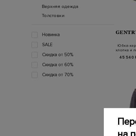
Верхняя одежда
Толстовки
GENTR
Новинка
SALE
Юбка-кар
хлопка и л
Скидка от 50%
45 540 
Скидка от 60%
Скидка от 70%
Пер
на 