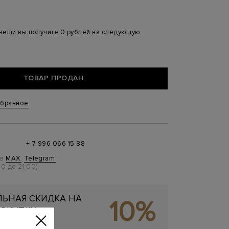
 вещи вы получите 0 рублей на следующую
ТОВАР ПРОДАН
збранное
+ 7 996 066 15 88
 в
MAX
,
Telegram
0 до 21:00)
ЬНАЯ СКИДКА НА
10%
ОКУПКУ