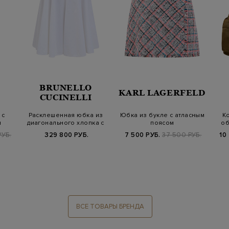
BRUNELLO
KARL LAGERFELD
CUCINELLI
 с
Расклешенная юбка из
Юбка из букле с атласным
К
м
диагонального хлопка с
поясом
об
деталью Мо…
РУБ.
329 800 РУБ.
7 500 РУБ.
37 500 РУБ.
10
ВСЕ ТОВАРЫ БРЕНДА