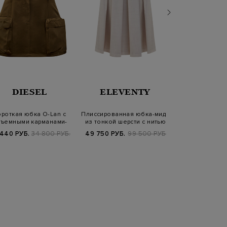
DIESEL
ELEVENTY
GENTRYPO
ороткая юбка O-Lan с
Плиссированная юбка-миди
Атласная юбк
ъемными карманами-
из тонкой шерсти с нитью
жемчужным н
карго
ламе
 440 РУБ.
34 800 РУБ.
49 750 РУБ.
99 500 РУБ.
38 940 РУБ.
6
FW25/