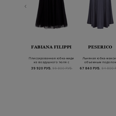
RENA
FABIANA FILIPPI
PESERICO
NIAZZI
 юбка-миди с
Плиссированная юбка-миди
Льняная юбка-макси
нным подолом и
из воздушного тюля с
объемным подоло
мволи…
эластичн…
Б.
87 900 РУБ.
39 920 РУБ.
99 800 РУБ.
67 840 РУБ.
84 800 