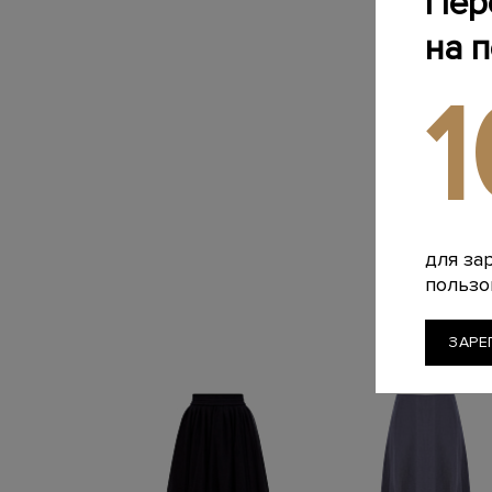
Пер
на 
для за
пользо
ЗАРЕ