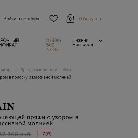
Войти в профиль
0 бонусов
0
АРОЧНЫЙ
8 (800)
Нижний
Новгород
ИФИКАТ
500-
43-83
одежда
Брендовые женские юбки
/
ром в полоску и массивной молнией
AIN
рцающей пряжи с узором в
массивной молнией
67 600 руб.
- 70%