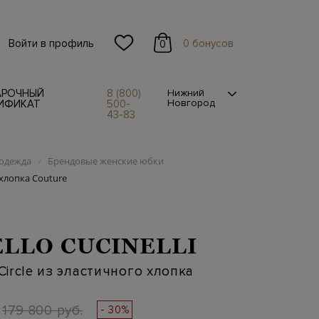
Войти в профиль
0 бонусов
0
АРОЧНЫЙ
8 (800)
Нижний
Новгород
ИФИКАТ
500-
43-83
одежда
Брендовые женские юбки
/
 хлопка Couture
LLO CUCINELLI
ircle из эластичного хлопка
179 800 руб.
- 30%