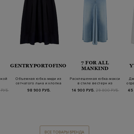
7 FOR ALL
GENTRYPORTOFINO
Y
MANKIND
вкой
Объемная юбка-миди из
Расклешенная юбка-макси
Дж
сетчатого льна и хлопка
в стиле вестерн из
отд
выбеленного…
 РУБ.
98 900 РУБ.
14 900 РУБ.
29 800 РУБ.
45
ВСЕ ТОВАРЫ БРЕНДА