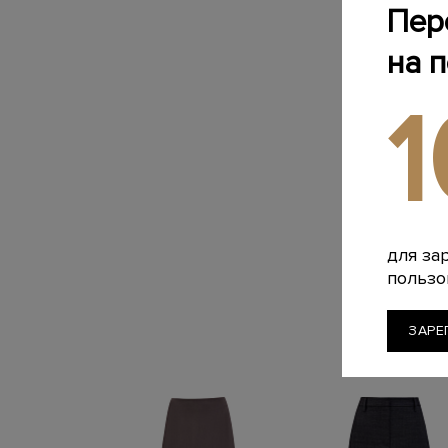
Пер
на 
для за
пользо
ЗАРЕ