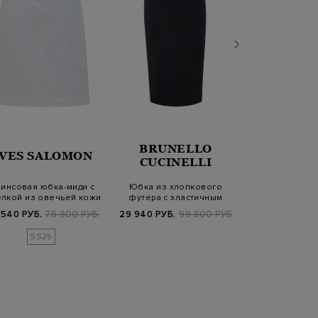
BRUNELLO
VES SALOMON
FABIANA 
CUCINELLI
инсовая юбка-миди с
Юбка из хлопкового
Юбка ручной
елкой из овечьей кожи
футера с эластичным
вышивкой из 
поясом на кулис…
высоким
 540 РУБ.
75 900 РУБ.
29 940 РУБ.
99 800 РУБ.
114 900 РУБ.
2
SS25
SS2