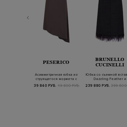
RENA
BRUNELLO
PESERICO
NIAZZI
CUCINELLI
арандаш из
Асимметричная юбка из
Юбка со съемной вста
ого твида с
струящегося жоржета с
Dazzling Feather и
ным узором
разрезом
цепочкой М…
Б.
98 800 РУБ.
39 840 РУБ.
49 800 РУБ.
239 880 РУБ.
399 800