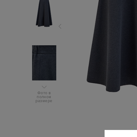
Фото в
полном
размере