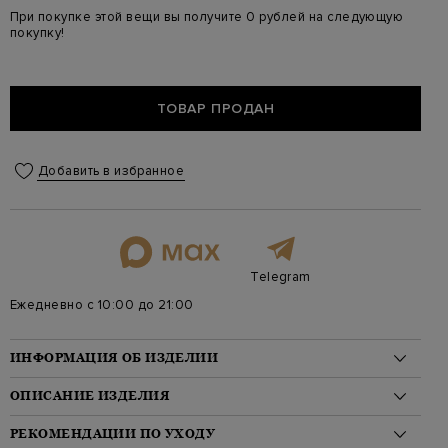
При покупке этой вещи вы получите 0 рублей на следующую
покупку!
ТОВАР ПРОДАН
Добавить в избранное
Telegram
Ежедневно с 10:00 до 21:00
ИНФОРМАЦИЯ ОБ ИЗДЕЛИИ
Материал: хлопок 70%, полиэстер 30%
ОПИСАНИЕ ИЗДЕЛИЯ
На модели: 175/81/61/91 на модели размер S
Стиль: Мини, Однотонный
Элегантная черная юбка Natalie от Charo Ruiz Ibiza вошла в
РЕКОМЕНДАЦИИ ПО УХОДУ
Цвет: Черный