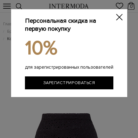
0
Персональная скидка на
Главная
Женщинам
Женская одежда
/
/
первую покупку
Брендовые женские юбки
/
Короткая юбка Natalie из&nbsp;кружева broderie anglaise
/
10%
для зарегистрированных пользователей
ЗАРЕГИСТРИРОВАТЬСЯ