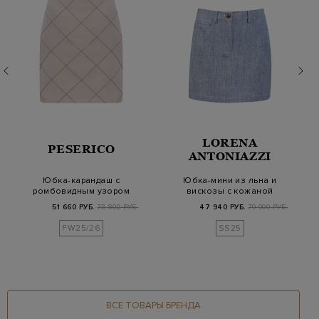
LORENA
PESERICO
ANTONIAZZI
Юбка-карандаш с
Юбка-мини из льна и
ромбовидным узором
вискозы с кожаной
из бусин
нашивкой
51 660 РУБ.
73 800 РУБ.
47 940 РУБ.
79 900 РУБ.
FW25/26
SS25
ВСЕ ТОВАРЫ БРЕНДА