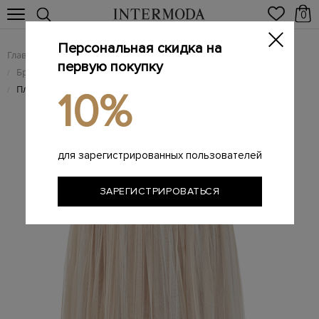
0
Персональная скидка на
Главная
Женщинам
Женская одежда
/
/
первую покупку
Брендовые женские юбки
/
Плиссированная юбка из вуали с градиентными переходами
/
10%
для зарегистрированных пользователей
ЗАРЕГИСТРИРОВАТЬСЯ