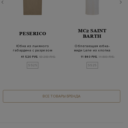
MC2 SAINT
PESERICO
BARTH
Юбка из льняного
Облегающая юбка-
габардина с разрезом
миди Lane из хлопка
и деталью Punto…
джерси в рубчик
41 520 РУБ.
69 200 РУБ.
11 840 РУБ.
14 800 РУБ.
SS25
SS25
ВСЕ ТОВАРЫ БРЕНДА