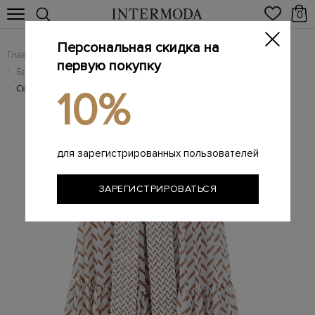
0
Персональная скидка на
Главная
Женщинам
Женская одежда
/
/
первую покупку
Брендовые женские юбки
/
Свободная юбка-миди из тонкого хлопка с принтом и поясом
/
10%
для зарегистрированных пользователей
ЗАРЕГИСТРИРОВАТЬСЯ