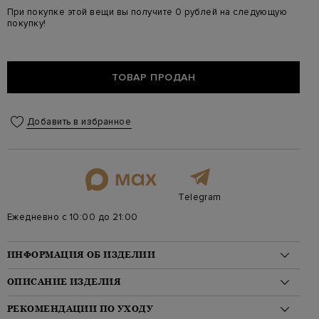
При покупке этой вещи вы получите 0 рублей на следующую
покупку!
ТОВАР ПРОДАН
Добавить в избранное
Telegram
Ежедневно с 10:00 до 21:00
ИНФОРМАЦИЯ ОБ ИЗДЕЛИИ
Материал: хлопок 100%
ОПИСАНИЕ ИЗДЕЛИЯ
На модели: 175/81/61/91 на модели размер 42
Стиль: Миди, С принтом
Свободная юбка-миди от Lorena Antoniazzi выполнена из
РЕКОМЕНДАЦИИ ПО УХОДУ
Цвет: Белый