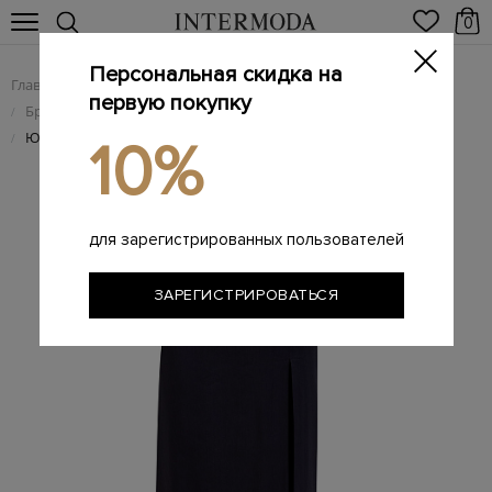
0
Персональная скидка на
Главная
Женщинам
Женская одежда
/
/
первую покупку
Брендовые женские юбки
/
Юбка-макси из льна и вискозы с высоким разрезом
/
10%
для зарегистрированных пользователей
ЗАРЕГИСТРИРОВАТЬСЯ