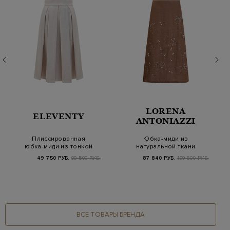
LORENA
ELEVENTY
ANTONIAZZI
Плиссированная
Юбка-миди из
юбка-миди из тонкой
натуральной ткани
шерсти с нитью ламе
рами с вышивкой
49 750 РУБ.
99 500 РУБ.
87 840 РУБ.
109 800 РУБ.
ВСЕ ТОВАРЫ БРЕНДА