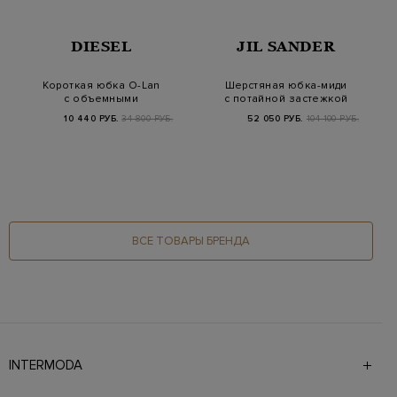
DIESEL
JIL SANDER
Короткая юбка O-Lan
Шерстяная юбка-миди
с объемными
с потайной застежкой
карманами-карго
на молнию
10 440 РУБ.
34 800 РУБ.
52 050 РУБ.
104 100 РУБ.
ВСЕ ТОВАРЫ БРЕНДА
INTERMODA
Галерея бутиков INTERMODA представляет более 60