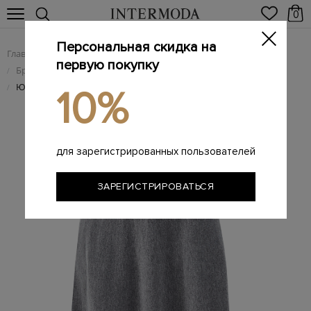
0
Персональная скидка на
Главная
Женщинам
Женская одежда
/
/
первую покупку
Брендовые женские юбки
/
Юбка из гладкой шерстяной пряжи
/
10%
для зарегистрированных пользователей
ЗАРЕГИСТРИРОВАТЬСЯ