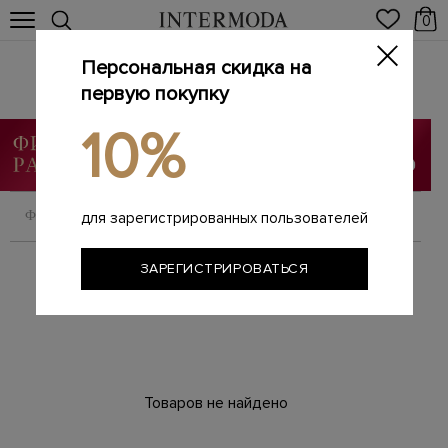
0
Персональная скидка на
Женские жакеты и пиджаки
Главная
первую покупку
Женщинам
Одежда
Жакеты
/
/
/
10%
ФИЛЬТРОВАТЬ
СОРТИРОВАТЬ
для зарегистрированных пользователей
ЗАРЕГИСТРИРОВАТЬСЯ
Товаров не найдено