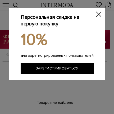
0
Персональная скидка на
Женские жакеты и пиджаки
Главная
первую покупку
Женщинам
Одежда
Жакеты
/
/
/
10%
ФИЛЬТРОВАТЬ
СОРТИРОВАТЬ
для зарегистрированных пользователей
ЗАРЕГИСТРИРОВАТЬСЯ
Товаров не найдено