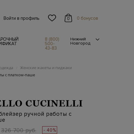
Войти в профиль
0 бонусов
0
АРОЧНЫЙ
8 (800)
Нижний
Новгород
ИФИКАТ
500-
43-83
одежда
Женские жакеты и пиджаки
/
ты с платком-паше
LLO CUCINELLI
блейзер ручной работы с
ше
326 700 руб.
- 40%