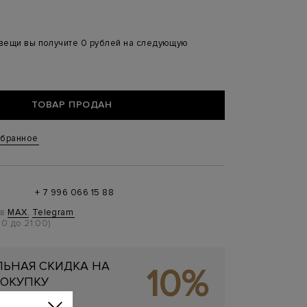
 вещи вы получите 0 рублей на следующую
ТОВАР ПРОДАН
збранное
+ 7 996 066 15 88
 в
MAX
,
Telegram
0 до 21:00)
ЬНАЯ СКИДКА НА
10%
ОКУПКУ