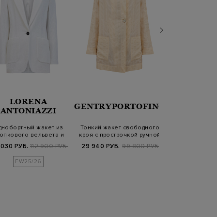
LORENA
GENTRYPORTOFINO
ET
ANTONIAZZI
днобортный жакет из
Тонкий жакет свободного
Легкая накид
опкового вельвета и
кроя с прострочкой ручной
шелка с акв
модала
рабо…
принт
 030 РУБ.
112 900 РУБ.
29 940 РУБ.
99 800 РУБ.
49 900 РУБ.
9
FW25/26
SS2