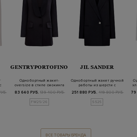
GENTRYPORTOFINO
JIL SANDER
т
Однобортный жакет-
Однобортный жакет ручной
О
с
oversize в стиле смокинга
работы из шерсти с
хл
из атласа
широкими л…
РУБ.
83 640 РУБ.
139 400 РУБ.
251 880 РУБ.
419 800 РУБ.
79
FW25/26
SS25
ВСЕ ТОВАРЫ БРЕНДА