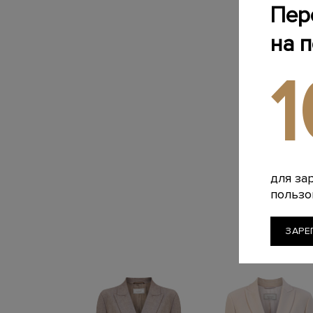
Пер
на 
для за
пользо
ЗАРЕ