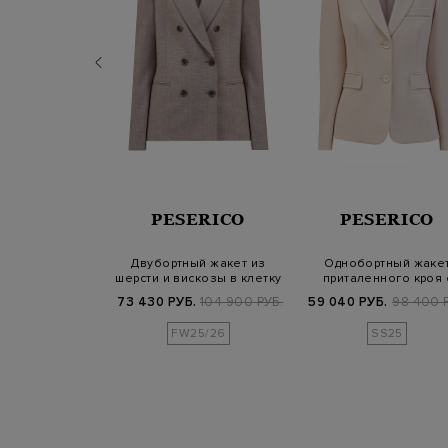
A FILIPPI
PESERICO
PESERICO
ый жакет из
Двубортный жакет из
Однобортный жаке
ой шерсти с
шерсти и вискозы в клетку
приталенного кроя 
щей дета…
houndsto…
деталью Punto Lu…
Б.
146 900 РУБ.
73 430 РУБ.
104 900 РУБ.
59 040 РУБ.
98 400 
FW25/26
SS25