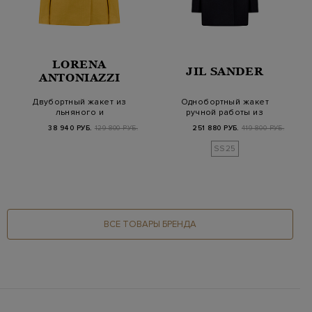
LORENA
JIL SANDER
ANTONIAZZI
Двубортный жакет из
Однобортный жакет
льняного и
ручной работы из
вискозного твила с
шерсти с широкими л…
38 940 РУБ.
129 800 РУБ.
251 880 РУБ.
419 800 РУБ.
симв…
SS25
ВСЕ ТОВАРЫ БРЕНДА