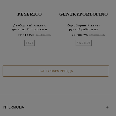
PESERICO
GENTRYPORTOFINO
Двубортный жакет с
Однобортный жакет
деталью Punto Luce и
ручной работы из
поясом в тон
вискозного вельвета
72 840 РУБ.
121 400 РУБ.
77 880 РУБ.
129 800 РУБ.
SS25
FW25/26
ВСЕ ТОВАРЫ БРЕНДА
INTERMODA
Галерея бутиков INTERMODA представляет более 60