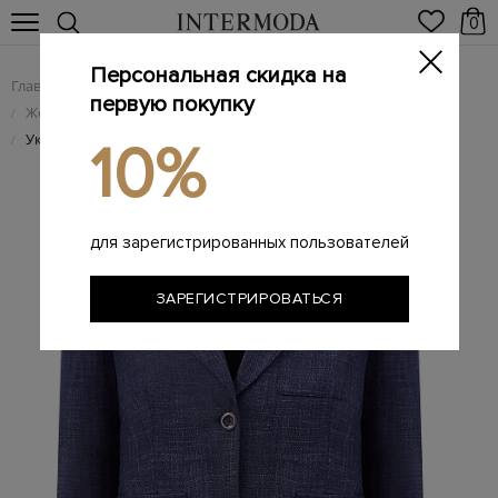
0
Персональная скидка на
Главная
Женщинам
Женская одежда
/
/
первую покупку
Женские жакеты и пиджаки
/
Укороченный жакет из шерсти и шелка с микроузором
/
10%
для зарегистрированных пользователей
ЗАРЕГИСТРИРОВАТЬСЯ