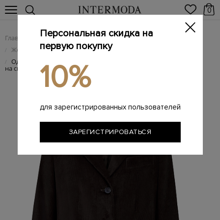
0
Персональная скидка на
Главная
Женщинам
Женская одежда
/
/
первую покупку
Женские жакеты и пиджаки
/
Однобортный жакет из хлопкового вельвета с символикой
/
10%
на спинке
для зарегистрированных пользователей
ЗАРЕГИСТРИРОВАТЬСЯ