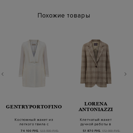
Похожие товары
LORENA
GENTRYPORTOFINO
ANTONIAZZI
Костюмный жакет из
Клетчатый жакет
легкого твила с
ручной работы в
разрезами и макро-п…
комплекте с клатчем
74 100 РУБ.
123 500 РУБ.
51 870 РУБ.
172 900 РУБ.