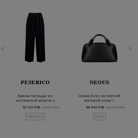
PESERICO
NEOUS
Брюки-палаццо из
Сумка Aries из мягкой
костюмной шерсти с
матовой кожи с
поясом Punto Luce
замшевой деталью
53 130 РУБ.
75 900 РУБ.
98 940 РУБ.
164 900 РУБ.
FW25/26
SS25