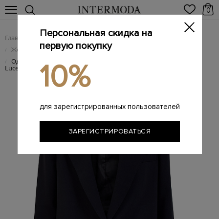
0
Персональная скидка на
Главная
Женщинам
Женская одежда
/
/
первую покупку
Женские жакеты и пиджаки
/
Однобортный жакет с изящной деталью из цепочек Punto
/
10%
Luce
для зарегистрированных пользователей
ЗАРЕГИСТРИРОВАТЬСЯ