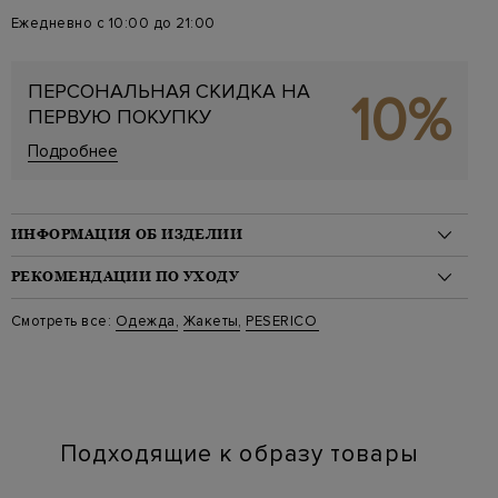
Ежедневно с 10:00 до 21:00
ПЕРСОНАЛЬНАЯ СКИДКА НА
10%
ПЕРВУЮ ПОКУПКУ
Подробнее
ИНФОРМАЦИЯ ОБ ИЗДЕЛИИ
Материал: полиэстер 100%
РЕКОМЕНДАЦИИ ПО УХОДУ
На модели: 175/81/61/91 на модели размер 42
Стиль: Однобортные
Стирка: Стирка запрещена
Смотреть все:
Одежда
,
Жакеты
,
PESERICO
Цвет: Черный
Отбеливание: Отбеливание запрещено
Артикул: a01137d 1974 005
Сушка: Барабанная сушка запрещена
Длина изделия: 71
Химчистка: Сухая чистка для символа "P"
Глажение: Глажка при температуре подошвы утюга до 110
градусов
Подходящие к образу товары