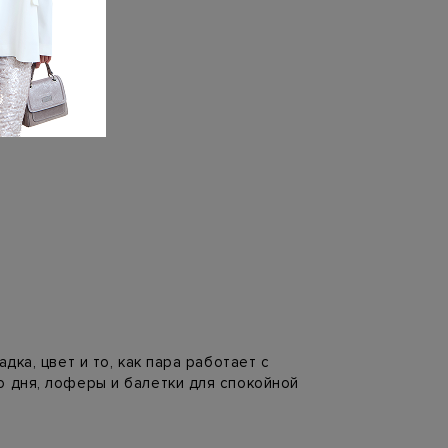
дка, цвет и то, как пара работает с
о дня, лоферы и балетки для спокойной
.