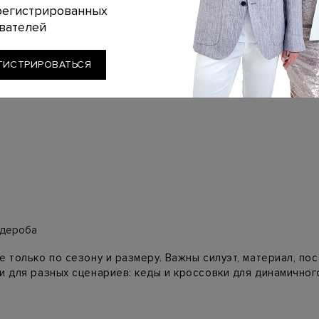
регистрированных
вателей
ГИСТРИРОВАТЬСЯ
рдероба
только по сезону и размеру. Важны силуэт, материал, поса
и для разных сценариев: кеды и кроссовки для динамичног
ого сезона, ботинки, сапоги и ботильоны для осени и зимы