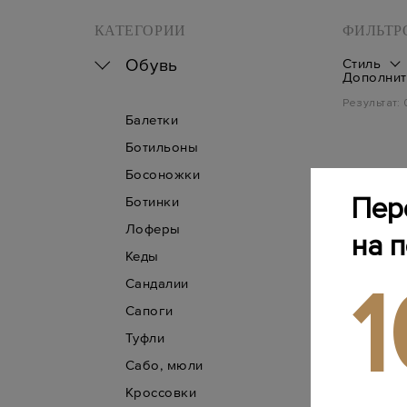
КАТЕГОРИИ
ФИЛЬТР
Обувь
Стиль
Дополнит
Результат:
Балетки
Ботильоны
Босоножки
Пер
Ботинки
Лоферы
на 
Кеды
Сандалии
Сапоги
Туфли
Сабо, мюли
Кроссовки