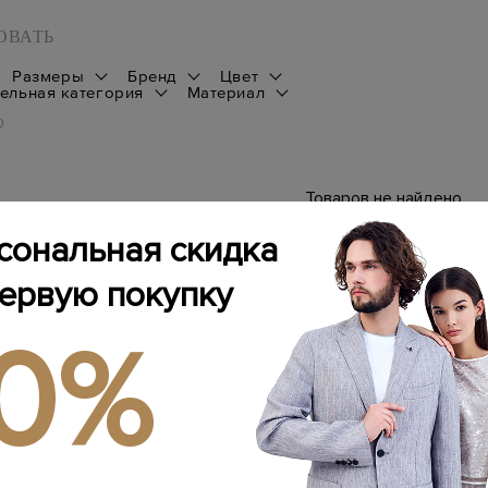
ОВАТЬ
Размеры
Бренд
Цвет
ельная категория
Материал
0
Товаров не найдено
сональная скидка
первую покупку
10%