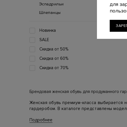
для за
Эспадрильи
пользо
Шлепанцы
ЗАРЕ
Новинка
SALE
Скидка от 50%
Скидка от 60%
Скидка от 70%
Брендовая женская обувь для продуманного га
Женская обувь премиум-класса выбирается не 
гардеробом. В каталоге представлены модел
элегантности, босоножки и сандалии для тепл
Подробнее
Как выбрать пару