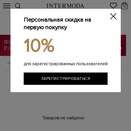
0
Персональная скидка на
Брендовые женские босоножки
Главная
первую покупку
Женщинам
Обувь
Босоножки
/
/
/
10%
ФИЛЬТРОВАТЬ
СОРТИРОВАТЬ
для зарегистрированных пользователей
ЗАРЕГИСТРИРОВАТЬСЯ
Товаров не найдено