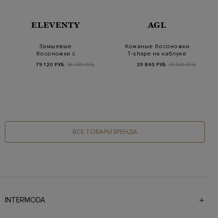
ELEVENTY
AGL
Замшевые
Кожаные босоножки
босоножки с
T-shape на каблуке
отделкой из
kitten heel
79 120 РУБ.
98 900 РУБ.
39 840 РУБ.
49 800 РУБ.
мерцающих
кристаллов
ВСЕ ТОВАРЫ БРЕНДА
INTERMODA
Галерея бутиков INTERMODA представляет более 60