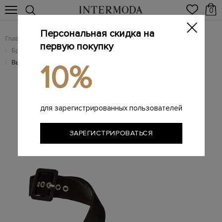
0
Персональная скидка на
Главная
Женщинам
Женская обувь
/
/
первую покупку
Брендовые женские босоножки
/
Высокие босоножки из текстиля с облегающими ремешками
/
10%
для зарегистрированных пользователей
ЗАРЕГИСТРИРОВАТЬСЯ