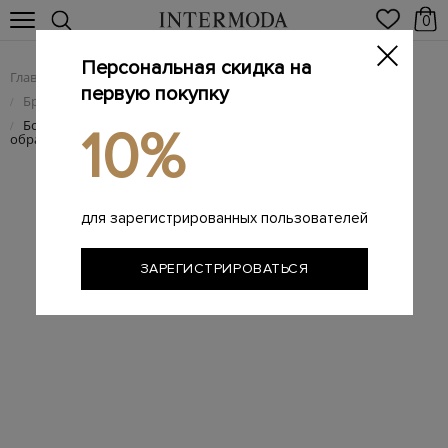
0
Персональная скидка на
Главная
Женщинам
Женская обувь
/
/
первую покупку
Брендовые женские босоножки
/
Босоножки из матовой кожи с литым декором и Т-
/
10%
образными ремешками
для зарегистрированных пользователей
ЗАРЕГИСТРИРОВАТЬСЯ