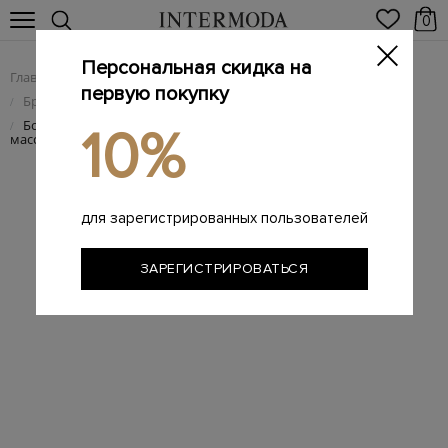
0
Персональная скидка на
Главная
Женщинам
Женская обувь
/
/
первую покупку
Брендовые женские босоножки
/
Босоножки с формованным выступающим рантом и
/
10%
массивными пряжками
для зарегистрированных пользователей
ЗАРЕГИСТРИРОВАТЬСЯ