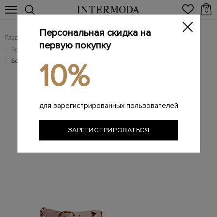
0
Персональная скидка на
Главная
Женщинам
Женская обувь
/
/
первую покупку
Брендовые женские босоножки
/
Босоножки Rockstud с решетчатой отделкой и заклепками
/
10%
для зарегистрированных пользователей
ЗАРЕГИСТРИРОВАТЬСЯ