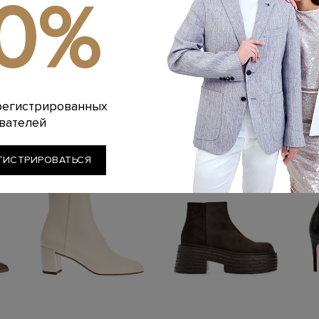
10%
Стиль: Средний к
Цвет: Черный
Артикул: 8045836
Высота каблука (см
Длина по стельке 
Похожие товары
регистрированных
вателей
ГИСТРИРОВАТЬСЯ