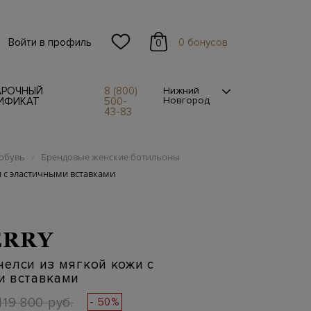
Войти в профиль
0 бонусов
0
АРОЧНЫЙ
8 (800)
Нижний
Новгород
ИФИКАТ
500-
43-83
обувь
Брендовые женские ботильоны
/
 с эластичными вставками
ERRY
елси из мягкой кожи с
и вставками
119 800 руб.
- 50%