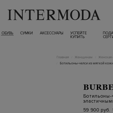
ОБУВЬ
СУМКИ
АКСЕССУАРЫ
УСПЕЙТЕ
ПОД
КУПИТЬ
СЕРТ
Главная
Женщинам
Женская 
/
/
Ботильоны-челси из мягкой кожи
/
BURB
Ботильоны-ч
эластичным
59 900 руб.