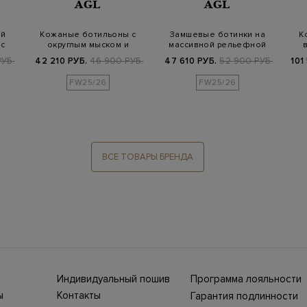
AGL
AGL
ой
Кожаные ботильоны с
Замшевые ботинки на
К
 с
округлым мыском и
массивной рельефной
застежкой-молние…
подошве
РУБ.
42 210 РУБ.
46 900 РУБ.
47 610 РУБ.
52 900 РУБ.
101
FW25/26
FW25/26
ВСЕ ТОВАРЫ БРЕНДА
Индивидуальный пошив
Программа лояльности
ны СНГ
Ежегодно в бутики
ы
Контакты
Гарантия подлинности
Stefano Ricci, Brioni,
ет-
Нижний Новгород, ул.