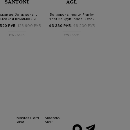
SANTONI
AGL
GIANVITO
ожаные ботильоны с
Ботильоны-челси Franky
Кожаные бо
высокой шпилькой и
Beat из крупнозернистой
Houston с 
подошвой Aranci…
кожи
каблу
 520 РУБ.
126 900 РУБ.
43 380 РУБ.
48 200 РУБ.
25 180 РУБ.
1
FW25/26
FW25/26
Master Card
Maestro
Visa
МИР