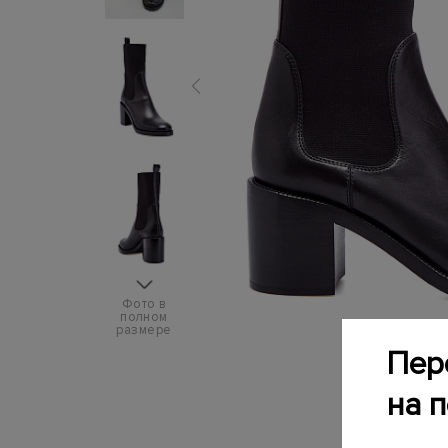
Фото в
полном
размере
Пер
на 