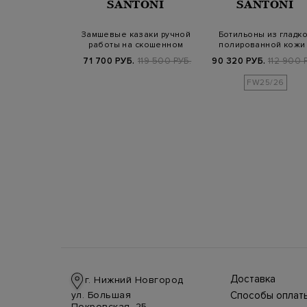
TO ROSSI
SANTONI
SANTONI
из окрашенной
Замшевые казаки ручной
Ботильоны из гладк
елячьей кожи
работы на скошенном
полированной кожи
каблуке
эффектом пати…
.
108 900 РУБ.
71 700 РУБ.
119 500 РУБ.
90 320 РУБ.
112 900 
FW25/26
Доставка
г. Нижний Новгород
Доставка в стра
ул. Большая
Способы оплат
производится
Оплата в интерн
Покровская, 25