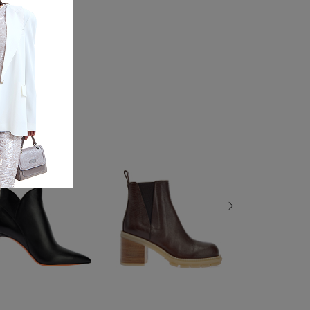
аблук
 a1189
): 7.5
(см): 26