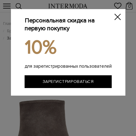
0
Персональная скидка на
Главная
Женщинам
Женская обувь
/
/
первую покупку
Брендовые женские ботильоны
/
Замшевые ботильоны Margaux на устойчивом каблуке
/
10%
для зарегистрированных пользователей
ЗАРЕГИСТРИРОВАТЬСЯ