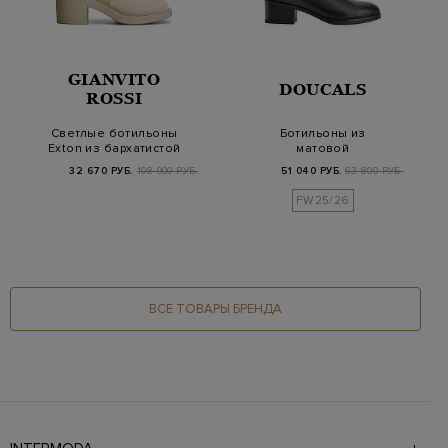
GIANVITO
DOUCALS
ROSSI
Светлые ботильоны
Ботильоны из
Exton из бархатистой
матовой
замши
крупнозернистой
32 670 РУБ.
108 900 РУБ.
51 040 РУБ.
63 800 РУБ.
кожи с цепочками
FW25/26
ВСЕ ТОВАРЫ БРЕНДА