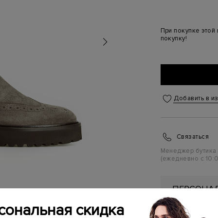
При покупке этой
покупку!
Добавить в и
Связаться
Менеджер бутика
(ежедневно с 10:0
ПЕРСОНАЛ
ПЕРВУЮ П
сональная скидка
Подробнее