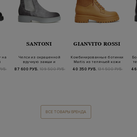
SANTONI
GIANVITO ROSSI
 на
Челси из окрашенной
Комбинированные ботинки
Бо
й
вручную замши и
Martis из телячьей кожи
т
шерстяного трикота…
РУБ.
87 600 РУБ.
109 500 РУБ.
40 350 РУБ.
134 500 РУБ.
46
ВСЕ ТОВАРЫ БРЕНДА