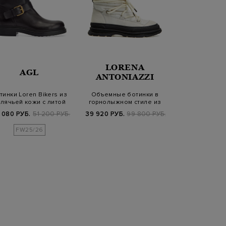
LORENA
AGL
ELEV
ANTONIAZZI
тинки Loren Bikers из
Объемные ботинки в
Замшевые боти
елячьей кожи с литой
горнолыжном стиле из
деталью из
пряжкой
мягкой кожи и…
 080 РУБ.
51 200 РУБ.
39 920 РУБ.
99 800 РУБ.
109 440 РУБ.
FW25/26
FW25/