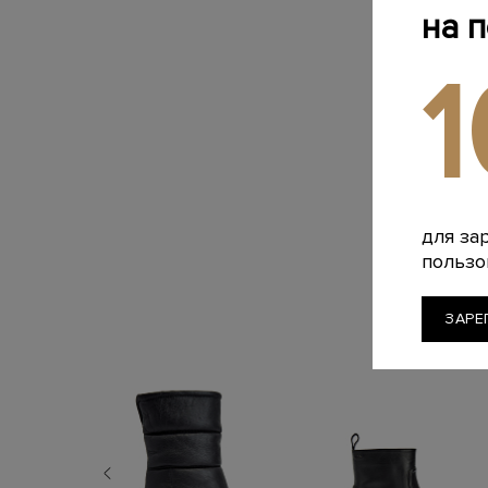
на 
для за
пользо
ЗАРЕ