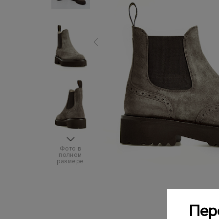
Фото в
полном
размере
Пер