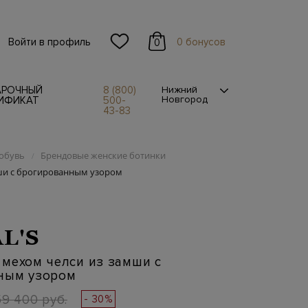
Войти в профиль
0 бонусов
0
АРОЧНЫЙ
8 (800)
Нижний
Новгород
ИФИКАТ
500-
43-83
обувь
Брендовые женские ботинки
/
ши с брогированным узором
L'S
мехом челси из замши с
ным узором
59 400 руб.
- 30%