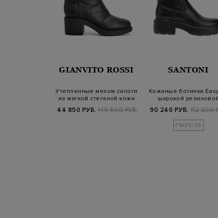
AGL
GIANVITO ROSSI
SANTONI
 ботинки из
Утепленные мехом сапоги
Кожаные ботинки Easy
ой кожи на
из мягкой стеганой кожи
широкой резиново
ой подошве
подошве
Б.
55 100 РУБ.
44 850 РУБ.
149 500 РУБ.
90 240 РУБ.
112 800 
25/26
FW25/26