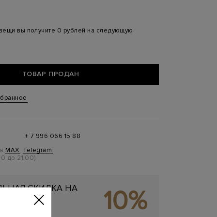
 вещи вы получите 0 рублей на следующую
ТОВАР ПРОДАН
збранное
+ 7 996 066 15 88
 в
MAX
,
Telegram
0 до 21:00)
ЬНАЯ СКИДКА НА
10%
ОКУПКУ