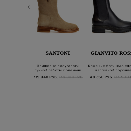
UCALS
SANTONI
GIANVITO ROS
и-челси из
Замшевые полусапоги
Кожаные ботинки-челс
нистой кожи с
ручной работы с овечьим
массивной подошв
й отделк…
мехом
Б.
59 000 РУБ.
119 840 РУБ.
149 800 РУБ.
40 350 РУБ.
134 500 