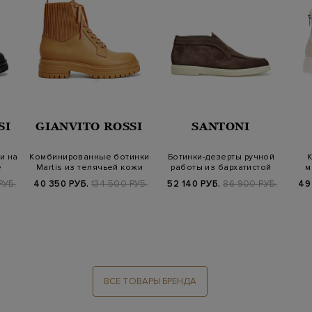
SI
GIANVITO ROSSI
SANTONI
и на
Комбинированные ботинки
Ботинки-дезерты ручной
К
е
Martis из телячьей кожи
работы из бархатистой
м
замши
РУБ.
40 350 РУБ.
134 500 РУБ.
52 140 РУБ.
86 900 РУБ.
49
ВСЕ ТОВАРЫ БРЕНДА