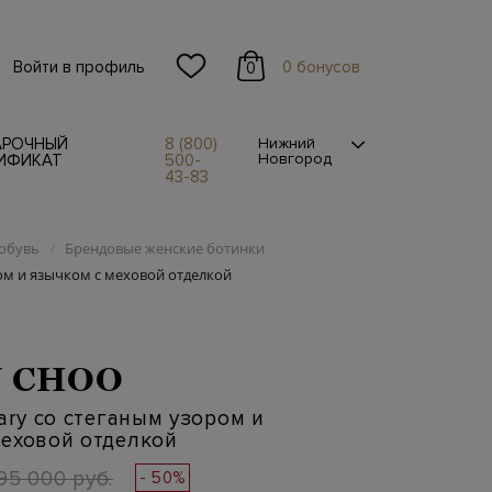
Войти в профиль
0 бонусов
0
АРОЧНЫЙ
8 (800)
Нижний
Новгород
ИФИКАТ
500-
43-83
обувь
Брендовые женские ботинки
/
ром и язычком с меховой отделкой
 CHOO
lary со стеганым узором и
меховой отделкой
95 000 руб.
- 50%