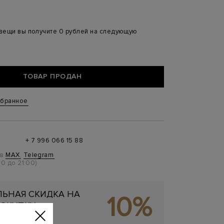
 вещи вы получите 0 рублей на следующую
ТОВАР ПРОДАН
збранное
+ 7 996 066 15 88
 в
MAX
,
Telegram
0 до 21:00)
ЬНАЯ СКИДКА НА
10%
ОКУПКУ