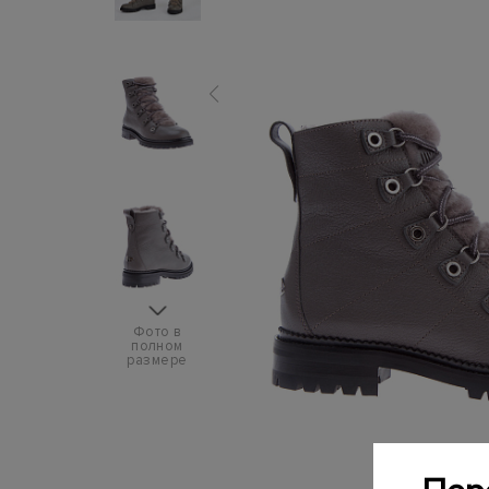
Фото в
полном
размере