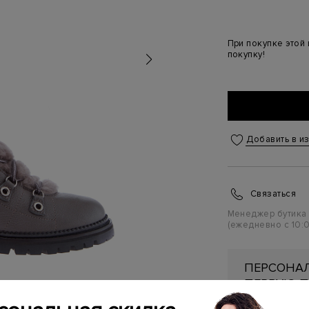
При покупке этой
покупку!
Добавить в и
Связаться
Менеджер бутика
(ежедневно с 10:0
ПЕРСОНАЛ
ПЕРВУЮ П
Подробнее