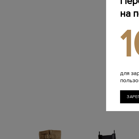
Пер
на 
для за
пользо
ЗАРЕ