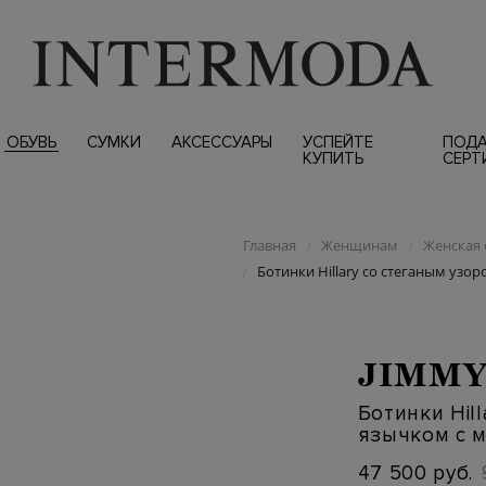
ОБУВЬ
СУМКИ
АКСЕССУАРЫ
УСПЕЙТЕ
ПОД
КУПИТЬ
СЕРТ
Главная
Женщинам
Женская 
/
/
Ботинки Hillary со стеганым узо
/
JIMMY
Ботинки Hil
язычком с 
47 500 руб.