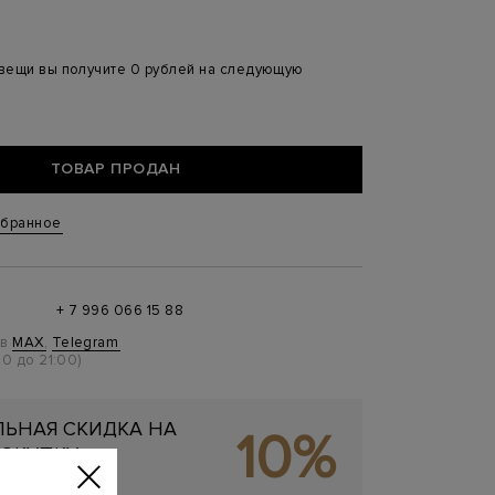
 вещи вы получите 0 рублей на следующую
ТОВАР ПРОДАН
збранное
+ 7 996 066 15 88
 в
MAX
,
Telegram
0 до 21:00)
ЬНАЯ СКИДКА НА
10%
ОКУПКУ