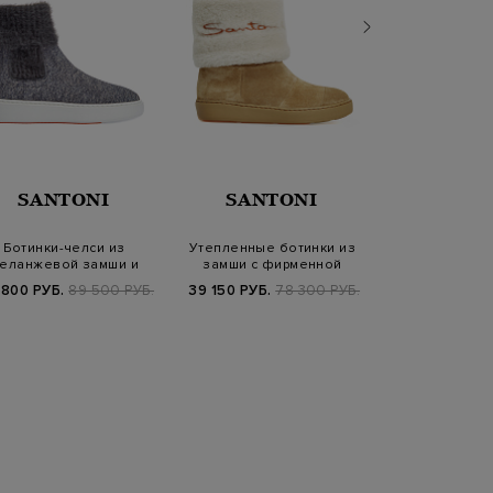
SANTONI
SANTONI
PESER
Ботинки-челси из
Утепленные ботинки из
Ботинки из 
еланжевой замши и
замши с фирменной
мерцающего т
мягкого трикотажа
вышивкой
деталью
 800 РУБ.
89 500 РУБ.
39 150 РУБ.
78 300 РУБ.
45 400 РУБ.
1