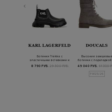
NTONI
KARL LAGERFELD
DOUCALS
елси из кожи и
Ботинки Trekka с
Высокие замшевы
ого текстиля
эластичными вставками и
ботинки с подкладкой
заклепками Go…
овчины
Б.
127 600 РУБ.
8 790 РУБ.
29 300 РУБ.
49 040 РУБ.
61 300 Р
25/26
FW25/26