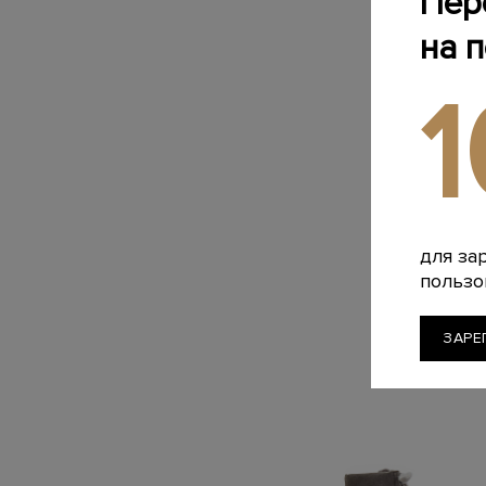
Пер
на 
для за
пользо
ЗАРЕ