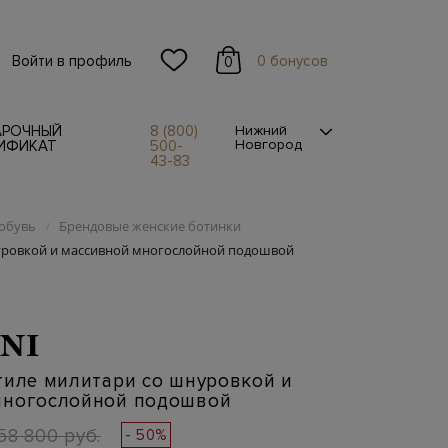
Войти в профиль
0 бонусов
0
АРОЧНЫЙ
8 (800)
Нижний
Новгород
ИФИКАТ
500-
43-83
обувь
Брендовые женские ботинки
/
нуровкой и массивной многослойной подошвой
NI
тиле милитари со шнуровкой и
многослойной подошвой
58 800 руб.
- 50%