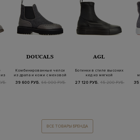
DOUCALS
AGL
е
Комбинированные челси
Ботинки в стиле высоких
 из
из драпа и кожи с меховой
кед из мягкой
м
отделк…
полированной кож…
УБ.
39 600 РУБ.
66 000 РУБ.
27 120 РУБ.
45 200 РУБ.
35
ВСЕ ТОВАРЫ БРЕНДА