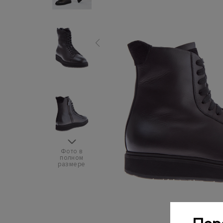
Фото в
полном
размере