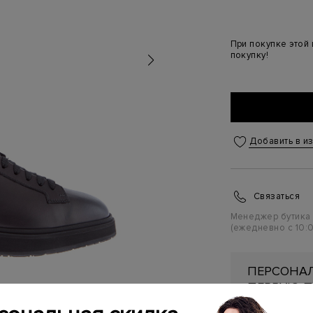
При покупке этой
покупку!
Добавить в и
Связаться
Менеджер бутика
(ежедневно с 10:0
ПЕРСОНАЛ
ПЕРВУЮ П
Подробнее