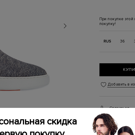
При покупке этой
покупку!
RUS
36
КУПИ
Добавить в и
Связаться
Менеджер бутика
сональная скидка
(ежедневно с 10:0
первую покупку