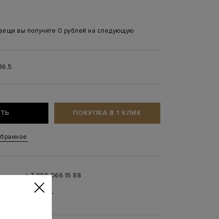
 вещи вы получите 0 рублей на следующую
36,5
ТЬ
ПОКУПКА В 1 КЛИК
збранное
+ 7 996 066 15 88
 в
MAX
,
Telegram
0 до 21:00)