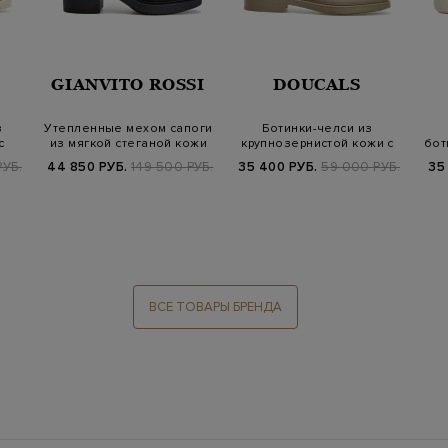
GIANVITO ROSSI
DOUCALS
з
Утепленные мехом сапоги
Ботинки-челси из
с
из мягкой стеганой кожи
крупнозернистой кожи с
бот
меховой отделк…
РУБ.
44 850 РУБ.
149 500 РУБ.
35 400 РУБ.
59 000 РУБ.
35
ВСЕ ТОВАРЫ БРЕНДА