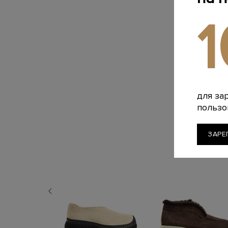
для за
пользо
ЗАРЕ