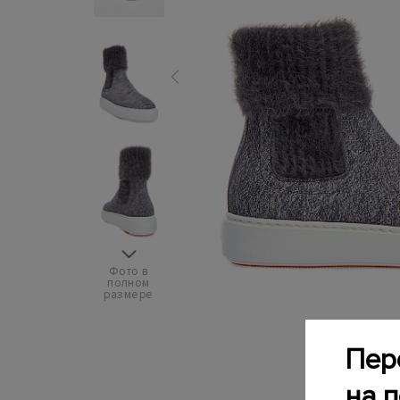
Фото в
полном
размере
Пер
на 