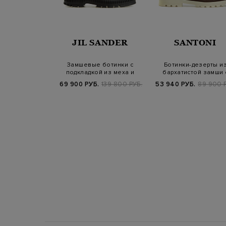
UCALS
JIL SANDER
SANTONI
е замшевые
Замшевые ботинки с
Ботинки-дезерты и
подкладкой из
подкладкой из меха и
бархатистой замши 
вчины
влагозащитными…
меховой отделко…
Б.
61 300 РУБ.
69 900 РУБ.
139 800 РУБ.
53 940 РУБ.
89 900 
25/26