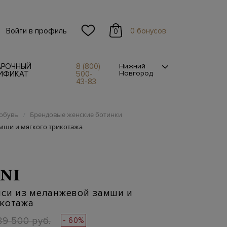
Войти в профиль
0 бонусов
0
АРОЧНЫЙ
8 (800)
Нижний
Новгород
ИФИКАТ
500-
43-83
обувь
Брендовые женские ботинки
/
амши и мягкого трикотажа
NI
лси из меланжевой замши и
икотажа
89 500 руб.
- 60%