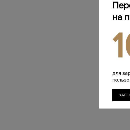
Пер
на 
для за
пользо
ЗАРЕ