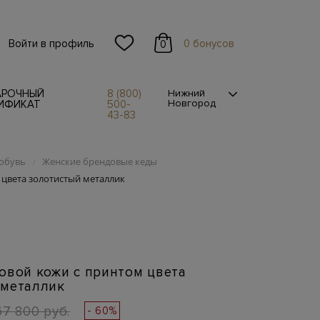
Войти в профиль
0 бонусов
0
АРОЧНЫЙ
8 (800)
Нижний
Новгород
ИФИКАТ
500-
43-83
обувь
Женские брендовые кеды
/
 цвета золотистый металлик
овой кожи с принтом цвета
 металлик
67 800 руб.
- 60%