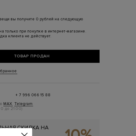
 вещи вы получите 0 рублей на следующую
а только при покупке в интернет-магазине.
дка клиента не действует.
ТОВАР ПРОДАН
збранное
+ 7 996 066 15 88
 в
MAX
,
Telegram
0 до 21:00)
ЬНАЯ СКИДКА НА
10%
ОКУПКУ