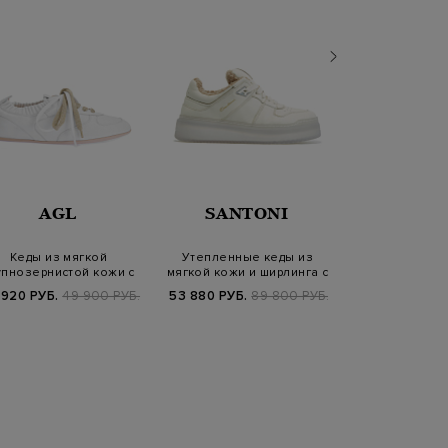
AGL
SANTONI
SANT
Кеды из мягкой
Утепленные кеды из
Кеды из фа
упнозернистой кожи с
мягкой кожи и ширлинга с
текстиля с в
двойной шнуровко…
прозрачным…
литой по
 920 РУБ.
49 900 РУБ.
53 880 РУБ.
89 800 РУБ.
41 880 РУБ.
6