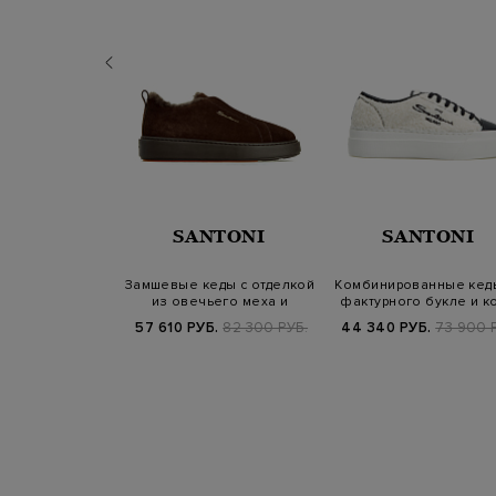
MIATA
SANTONI
SANTONI
ll из гладкой
Замшевые кеды с отделкой
Комбинированные кед
ожи с принтом
из овечьего меха и
фактурного букле и к
dgeh…
логотипом
200 РУБ.
57 610 РУБ.
82 300 РУБ.
44 340 РУБ.
73 900 
SS25