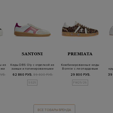
SANTONI
PREMIATA
ы из
Кеды DBS Oly с отделкой из
Комбинированные кеды
ожи
замши и патинированными
Bonnie с леопардовым
кр
дет…
принтом
РУБ.
62 860 РУБ.
89 800 РУБ.
29 800 РУБ.
39
SS25
FW25/26
ВСЕ ТОВАРЫ БРЕНДА