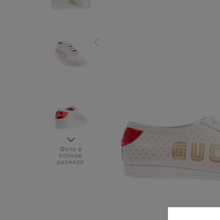
Фото в
полном
размере