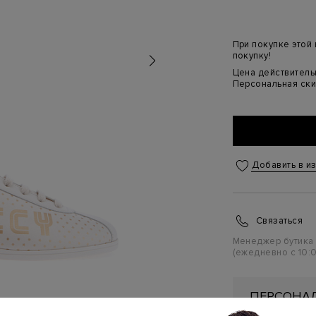
При покупке этой
покупку!
Цена действительн
Персональная ски
Добавить в и
Связаться
Менеджер бутика
(ежедневно с 10:0
ПЕРСОНАЛ
ПЕРВУЮ П