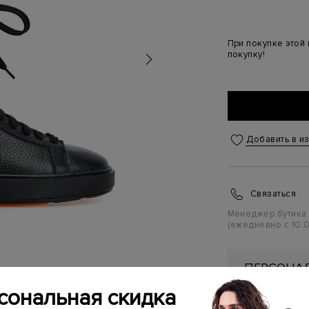
При покупке этой
покупку!
Добавить в и
Связаться
Менеджер бутика
(ежедневно с 10:0
ПЕРСОНАЛ
ПЕРВУЮ П
сональная скидка
Подробнее