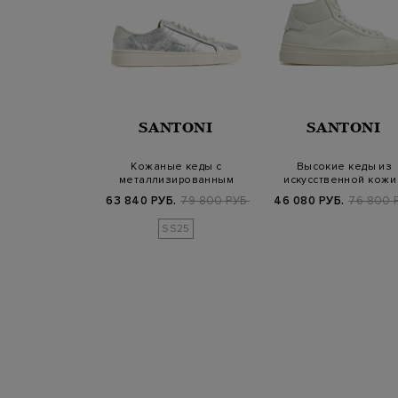
MIATA
SANTONI
SANTONI
ованные кеды
Кожаные кеды с
Высокие кеды из
 леопардовым
металлизированным
искусственной кожи
интом
напылением и логотипо…
застежкой на молн
800 РУБ.
63 840 РУБ.
79 800 РУБ.
46 080 РУБ.
76 800 
25/26
SS25