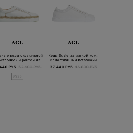
AGL
AGL
SANT
аные кеды с фактурной
Кеды Suzie из мягкой кожи
Кеды из 
острочкой и рантом из
с эластичными вставками
перфориро
джута
декором и отд
 440 РУБ.
52 400 РУБ.
37 440 РУБ.
46 800 РУБ.
63 680 РУБ.
7
SS25
SS2