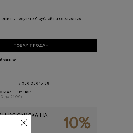
 вещи вы получите 0 рублей на следующую
ТОВАР ПРОДАН
збранное
+ 7 996 066 15 88
 в
MAX
,
Telegram
0 до 21:00)
ЬНАЯ СКИДКА НА
10%
ОКУПКУ