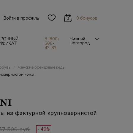
Войти в профиль
0 бонусов
0
АРОЧНЫЙ
8 (800)
Нижний
Новгород
ИФИКАТ
500-
43-83
обувь
Женские брендовые кеды
/
пнозернистой кожи
NI
ды из фактурной крупнозернистой
57 500 руб.
- 40%