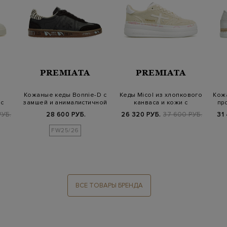
PREMIATA
PREMIATA
Кожаные кеды Bonnie-D c
Кеды Micol из хлопкового
Кож
 с
замшей и анималистичной
канваса и кожи с
пр
…
вставк…
двухслойной…
РУБ.
28 600 РУБ.
26 320 РУБ.
37 600 РУБ.
31
FW25/26
ВСЕ ТОВАРЫ БРЕНДА