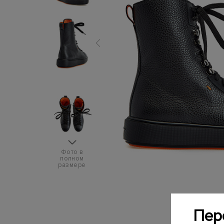
Фото в
полном
размере
Пер