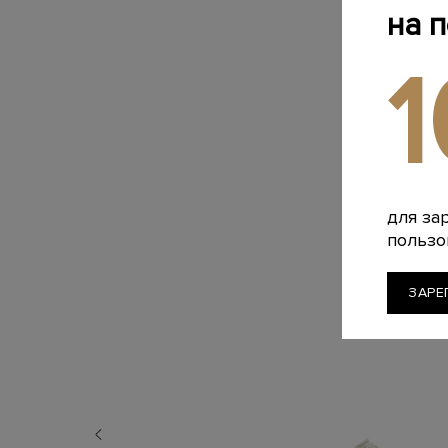
на 
для за
пользо
ЗАРЕ