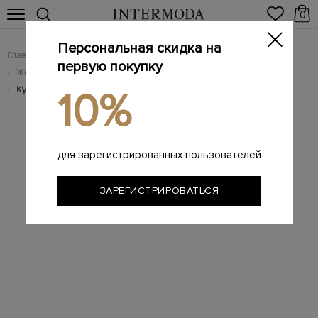
0
Персональная скидка на
Главная
Женщинам
Женская обувь
/
/
первую покупку
Женские брендовые кеды
/
Культовые кеды на подкладке из меха
/
10%
для зарегистрированных пользователей
ЗАРЕГИСТРИРОВАТЬСЯ