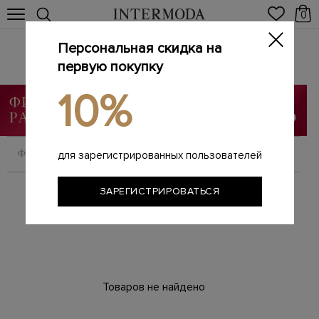
0
Персональная скидка на
Брендовые женские кроссовки
Главная
первую покупку
Женщинам
Обувь
Кроссовки
/
/
/
10%
ФИЛЬТРОВАТЬ
СОРТИРОВАТЬ
для зарегистрированных пользователей
ЗАРЕГИСТРИРОВАТЬСЯ
Товаров не найдено