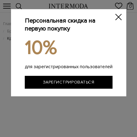
0
Персональная скидка на
Главная
Женщинам
Женская обувь
/
/
первую покупку
Брендовые женские кроссовки
/
Кроссовки в&nbsp;стиле colorblock из&nbsp;телячьей кожи
/
10%
для зарегистрированных пользователей
ЗАРЕГИСТРИРОВАТЬСЯ