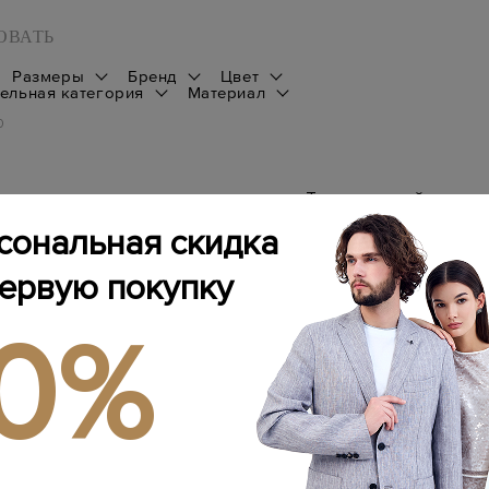
ОВАТЬ
Размеры
Бренд
Цвет
ельная категория
Материал
0
Товаров не найдено
сональная скидка
первую покупку
10%