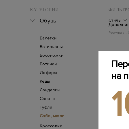
КАТЕГОРИИ
ФИЛЬТР
Обувь
Стиль
Дополнит
Результат:
Балетки
Ботильоны
Босоножки
Пер
Ботинки
Лоферы
на 
Кеды
Сандалии
Сапоги
Туфли
Сабо, мюли
Кроссовки