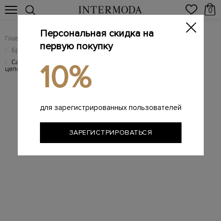
0
Персональная скидка на
Главная
Женщинам
Женская обувь
/
/
первую покупку
Брендовые женские сандалии
/
Сандалии из мягкой фактурной замши с тонким ремешком и
/
10%
цепочкой
для зарегистрированных пользователей
ЗАРЕГИСТРИРОВАТЬСЯ