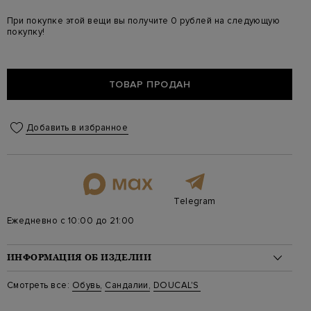
При покупке этой вещи вы получите 0 рублей на следующую
покупку!
ТОВАР ПРОДАН
Добавить в избранное
Telegram
Ежедневно с 10:00 до 21:00
ИНФОРМАЦИЯ ОБ ИЗДЕЛИИ
Материал: замша 100%
Смотреть все:
Обувь
,
Сандалии
,
DOUCAL'S
Цвет: Бежевый
Артикул: 8701marluf229mc30