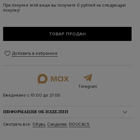
При покупке этой вещи вы получите 0 рублей на следующую
покупку!
ТОВАР ПРОДАН
Добавить в избранное
Telegram
Ежедневно с 10:00 до 21:00
ИНФОРМАЦИЯ ОБ ИЗДЕЛИИ
Материал: кожа 100%
Смотреть все:
Обувь
,
Сандалии
,
DOUCAL'S
Цвет: Черный
Артикул: dd8635bettuf073nn00
Высота платформы (см): 1.5