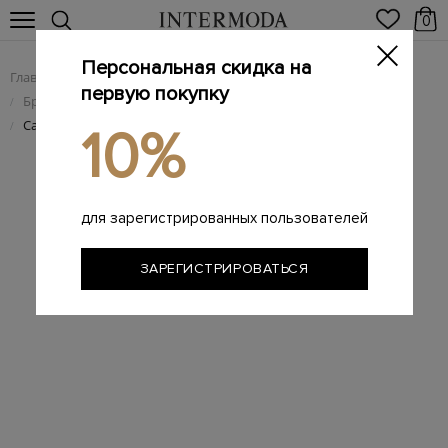
0
Персональная скидка на
Главная
Женщинам
Женская обувь
/
/
первую покупку
Брендовые женские сандалии
/
Сандалии ручной работы из кожи с литым декором
/
10%
для зарегистрированных пользователей
ЗАРЕГИСТРИРОВАТЬСЯ