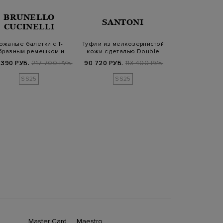
BRUNELLO
SANTONI
GIANVITO
CUCINELLI
ожаные балетки с Т-
Туфли из мелкозернистой
Замшевые ту
бразным ремешком и
кожи с деталью Double
Pump на ус
декором Мониль
Buckle
каблу
 390 РУБ.
217 700 РУБ.
90 720 РУБ.
113 400 РУБ.
29 670 РУБ.
9
SS25
SS25
Master Card
Maestro