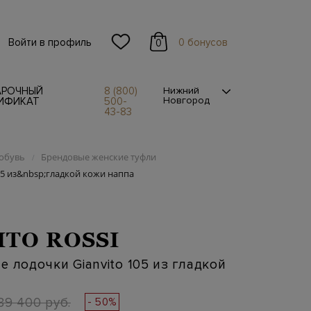
Войти в профиль
0 бонусов
0
АРОЧНЫЙ
8 (800)
Нижний
Новгород
ИФИКАТ
500-
43-83
обувь
Брендовые женские туфли
/
05 из&nbsp;гладкой кожи наппа
ITO ROSSI
е лодочки Gianvito 105 из гладкой
89 400 руб.
- 50%