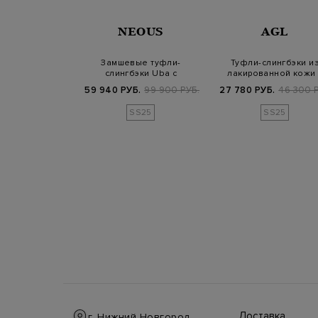
NTONI
NEOUS
AGL
 Sibille из
Замшевые туфли-
Туфли-слингбэки и
ованной кожи с
слингбэки Uba с
лакированной кожи 
лью из…
моделируемыми бантами
фигурным каблук…
.
107 000 РУБ.
59 940 РУБ.
99 900 РУБ.
27 780 РУБ.
46 300 Р
SS25
SS25
Доставка
г. Нижний Новгород