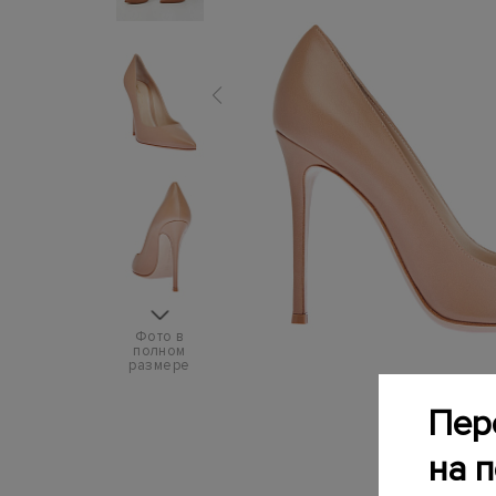
Фото в
полном
размере
Пер
на 