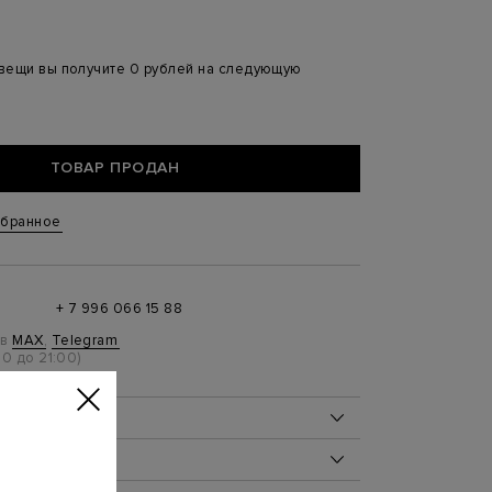
 вещи вы получите 0 рублей на следующую
ТОВАР ПРОДАН
збранное
+ 7 996 066 15 88
 в
MAX
,
Telegram
0 до 21:00)
ОБ ИЗДЕЛИИ
00%
ДЕЛИЯ
р 40