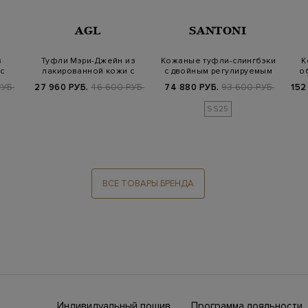
AGL
SANTONI
з
Туфли Мэри-Джейн из
Кожаные туфли-слингбэки
К
с
лакированной кожи с
с двойным регулируемым
о
узкими ремешка…
ремешко…
УБ.
27 960 РУБ.
46 600 РУБ.
74 880 РУБ.
93 600 РУБ.
152
SS25
ВСЕ ТОВАРЫ БРЕНДА
Индивидуальный пошив
Программа лояльности