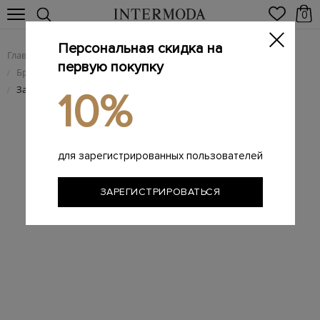
0
Персональная скидка на
Главная
Женщинам
Женская обувь
/
/
первую покупку
Брендовые женские туфли
/
Замшевые лодочки с заостренным мыском
/
10%
для зарегистрированных пользователей
ЗАРЕГИСТРИРОВАТЬСЯ