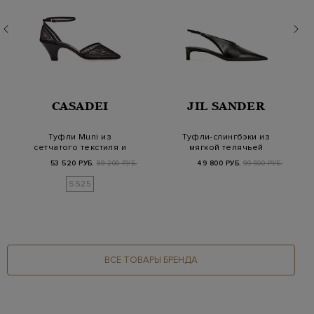
CASADEI
JIL SANDER
Туфли Muni из
Туфли-слингбэки из
сетчатого текстиля и
мягкой телячьей
кожи с узким
кожи с заостренным…
53 520 РУБ.
89 200 РУБ.
49 800 РУБ.
99 600 РУБ.
ремешк…
SS25
ВСЕ ТОВАРЫ БРЕНДА