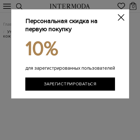
0
Персональная скидка на
Главная
Женщинам
SALE
/
/
первую покупку
Утепленные мехом ботинки из мягкой крупнозернистой
/
кожи
10%
для зарегистрированных пользователей
ЗАРЕГИСТРИРОВАТЬСЯ