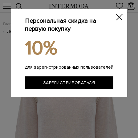
0
Персональная скидка на
Главная
Женщинам
SALE
/
/
первую покупку
Легкий джемпер из тонкого кашемира, шелка и конопли
/
10%
для зарегистрированных пользователей
ЗАРЕГИСТРИРОВАТЬСЯ