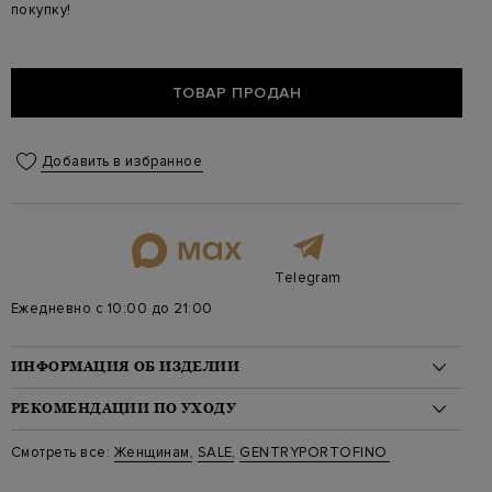
покупку!
ТОВАР ПРОДАН
Добавить в избранное
Telegram
Ежедневно с 10:00 до 21:00
ИНФОРМАЦИЯ ОБ ИЗДЕЛИИ
Материал: кашемир 40%, шелк 30%, конопля 30%
РЕКОМЕНДАЦИИ ПО УХОДУ
На модели: 175/82/60/91 на модели размер 38
Стиль: Джемперы
Стирка: Стирка запрещена
Смотреть все:
Женщинам
,
SALE
,
GENTRYPORTOFINO
Цвет: Бежевый
Отбеливание: Отбеливание запрещено
Артикул: D645HM G0027
Сушка: Барабанная сушка запрещена