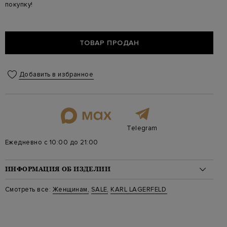
покупку!
ТОВАР ПРОДАН
Добавить в избранное
Telegram
Ежедневно с 10:00 до 21:00
ИНФОРМАЦИЯ ОБ ИЗДЕЛИИ
Материал: хлопок 35%, полипропилен 35%, полиуретан 30%
Смотреть все:
Женщинам
,
SALE
,
KARL LAGERFELD
Стиль: Большого размера, На плечо
Цвет: Черный
Артикул: 241W3027 999
Параметры изделия: 54x33x16 cm