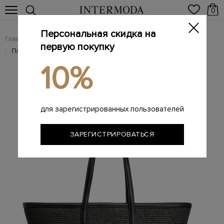
0
Персональная скидка на
Главная
Женщинам
SALE
/
/
первую покупку
Плетеный тоут K/Essential из рафии с объемной вышивкой
/
10%
для зарегистрированных пользователей
ЗАРЕГИСТРИРОВАТЬСЯ