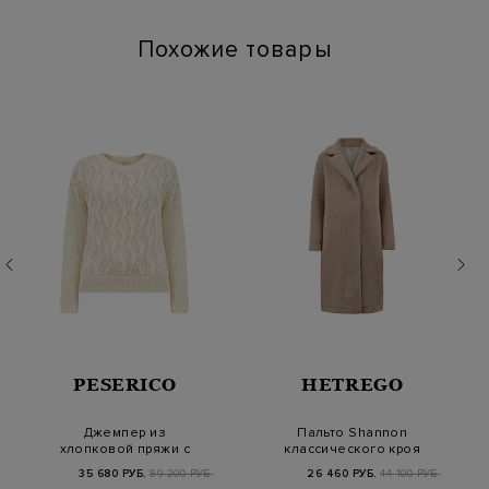
Похожие товары
PESERICO
HETREGO
Джемпер из
Пальто Shannon
хлопковой пряжи с
классического кроя
вплетенными
из теплого эко-меха
35 680 РУБ.
89 200 РУБ.
26 460 РУБ.
44 100 РУБ.
полупрозрачны…