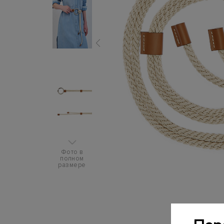
Фото в
полном
размере