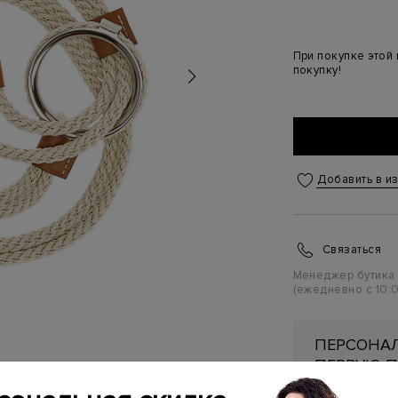
При покупке этой
покупку!
Добавить в и
Связаться
Менеджер бутика
(ежедневно с 10:0
ПЕРСОНАЛ
ПЕРВУЮ П
Подробнее