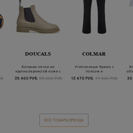
DOUCALS
COLMAR
о
Ботинки-челси из
Утепленные брюки с
Х
и
крупнозернистой кожи с
поясом и
объ
меховой отделк…
водоотталкивающей
Б.
35 400 РУБ.
59 000 РУБ.
13 470 РУБ.
44 900 РУБ.
30
обработк…
ВСЕ ТОВАРЫ БРЕНДА