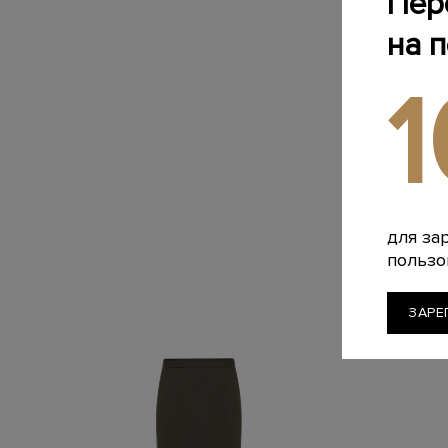
Пер
на 
для за
пользо
ЗАРЕ