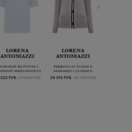
LORENA
LORENA
LOR
ANTONIAZZI
ANTONIAZZI
ANTONI
лопковая футболка с
Кардиган из хлопка и
Удлиненный 
емной символикой из
кашемира с узором в
стеганого вла
пайеток
технике интар…
нейло
 320 РУБ.
37 900 РУБ.
26 910 РУБ.
89 700 РУБ.
91 600 РУБ.
1