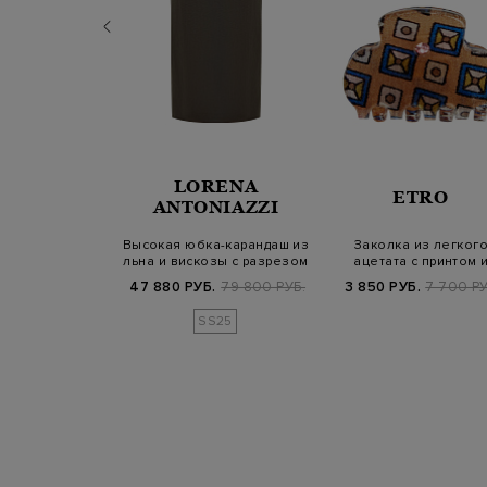
LORENA
ETRO
ANTONIAZZI
RENA
NIAZZI
Высокая юбка-карандаш из
Заколка из легког
льна и вискозы с разрезом
ацетата c принтом 
юки на высокой
на…
кристаллом
47 880 РУБ.
79 800 РУБ.
3 850 РУБ.
7 700 РУ
 вплетенными
ехцве…
.
40 100 РУБ.
SS25