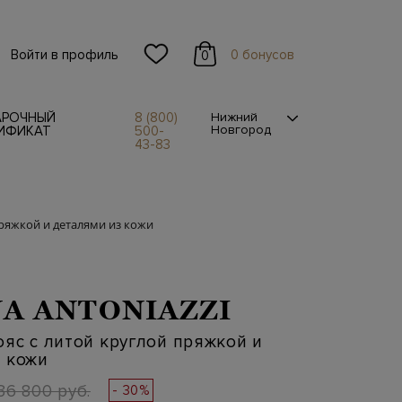
Войти в профиль
0 бонусов
0
АРОЧНЫЙ
8 (800)
Нижний
Новгород
ИФИКАТ
500-
43-83
ряжкой и деталями из кожи
A ANTONIAZZI
яс с литой круглой пряжкой и
 кожи
36 800 руб.
- 30%