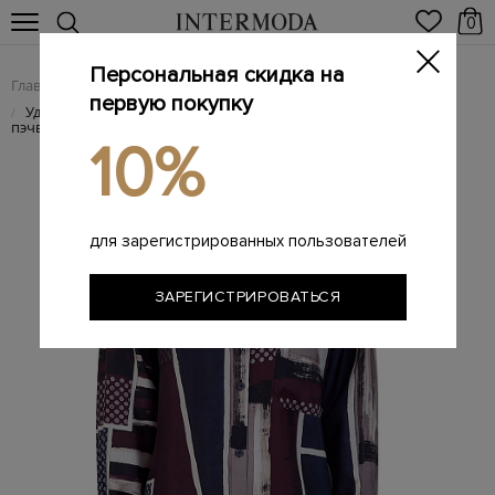
0
Персональная скидка на
Главная
Женщинам
SALE
/
/
первую покупку
Удлиненная блуза из легкого шелка с мотивом в стиле
/
пэчворк
10%
для зарегистрированных пользователей
ЗАРЕГИСТРИРОВАТЬСЯ