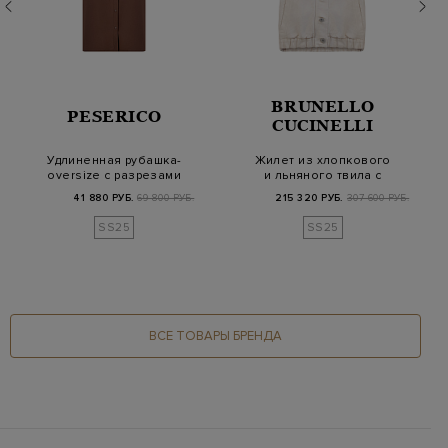
BRUNELLO
PESERICO
CUCINELLI
Удлиненная рубашка-
Жилет из хлопкового
oversize с разрезами
и льняного твила с
и цепочками Pu…
изящной цепочко…
41 880 РУБ.
69 800 РУБ.
215 320 РУБ.
307 600 РУБ.
SS25
SS25
ВСЕ ТОВАРЫ БРЕНДА