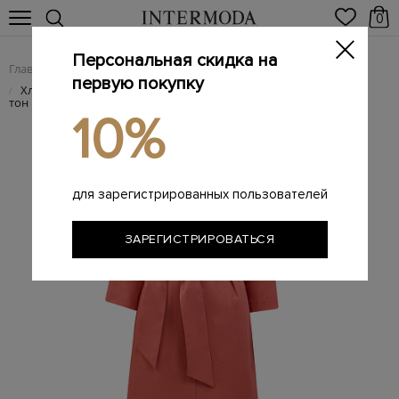
0
Персональная скидка на
Главная
Женщинам
SALE
/
/
первую покупку
Хлопковое платье с объемной брошью-цветком и поясом в
/
тон
10%
для зарегистрированных пользователей
ЗАРЕГИСТРИРОВАТЬСЯ