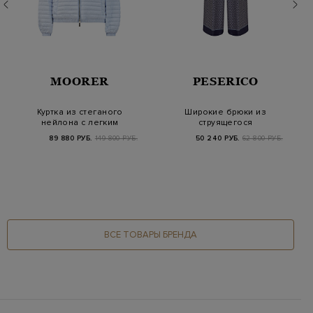
MOORER
PESERICO
Куртка из стеганого
Широкие брюки из
нейлона с легким
струящегося
пуховым утеплител…
вискозного твила с
89 880 РУБ.
149 800 РУБ.
50 240 РУБ.
62 800 РУБ.
принто…
ВСЕ ТОВАРЫ БРЕНДА