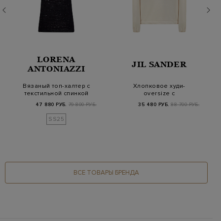
LORENA
JIL SANDER
ANTONIAZZI
Вязаный топ-халтер с
Хлопковое худи-
текстильной спинкой
oversize с
и пайетками в…
капюшоном и
47 880 РУБ.
79 800 РУБ.
35 480 РУБ.
88 700 РУБ.
двойными завязка…
SS25
ВСЕ ТОВАРЫ БРЕНДА