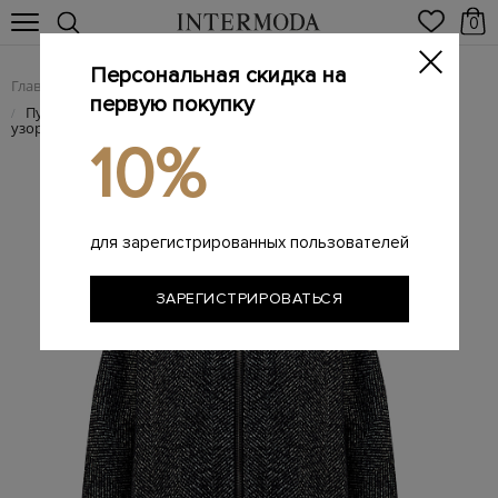
0
Персональная скидка на
Главная
Женщинам
SALE
/
/
первую покупку
Пуховая парка Ellyn из шерсти и альпаки с шевронным
/
узором
10%
для зарегистрированных пользователей
ЗАРЕГИСТРИРОВАТЬСЯ