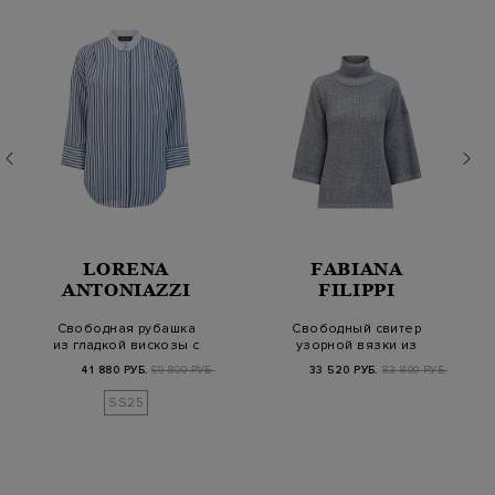
LORENA
FABIANA
ANTONIAZZI
FILIPPI
Свободная рубашка
Свободный свитер
из гладкой вискозы с
узорной вязки из
принтом в полос…
шерсти, шелка и
41 880 РУБ.
69 800 РУБ.
33 520 РУБ.
83 800 РУБ.
каше…
SS25