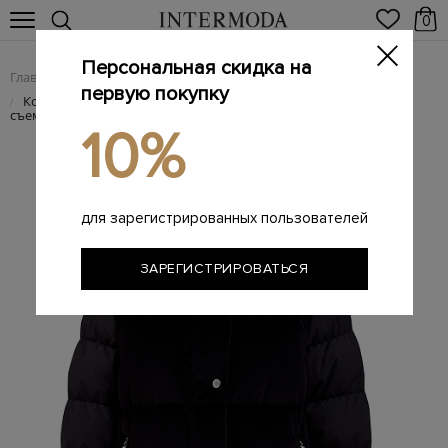
0
Персональная скидка на
Главная
Женщинам
SALE
/
/
первую покупку
Комбинированный пуховик Lavy из нейлона и велюра со
/
съемными рукавами
10%
для зарегистрированных пользователей
ЗАРЕГИСТРИРОВАТЬСЯ