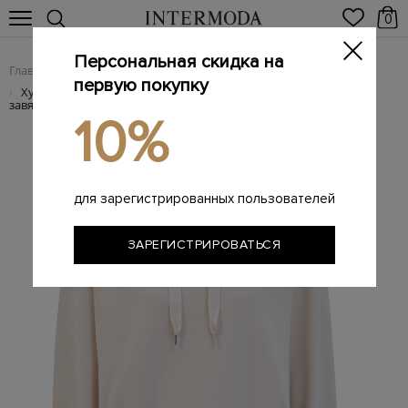
0
Персональная скидка на
Главная
Женщинам
SALE
/
/
первую покупку
Худи Zelda из мягкого интерлока с воротом и низом на
/
завязках
10%
для зарегистрированных пользователей
ЗАРЕГИСТРИРОВАТЬСЯ